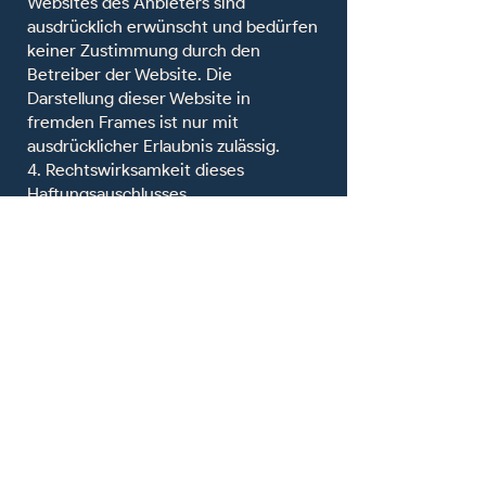
Websites des Anbieters sind
ausdrücklich erwünscht und bedürfen
keiner Zustimmung durch den
Betreiber der Website. Die
Darstellung dieser Website in
fremden Frames ist nur mit
ausdrücklicher Erlaubnis zulässig.
4. Rechtswirksamkeit dieses
Haftungsauschlusses
Dieser Haftungsausschluss ist als Teil
des Internetangebotes zu betrachten,
von dem aus auf diese Seite
verwiesen wurde. Es gilt
ausschließlich das maßgebliche Recht
der Bundesrepublik Deutschland.
Sofern Teile oder einzelne
Formulierungen von diesem Text
unwirksam sind oder zukünftig
werden, bleiben die übrigen Teile in
ihrem Inhalt und ihrer Gültigkeit
davon unberührt.