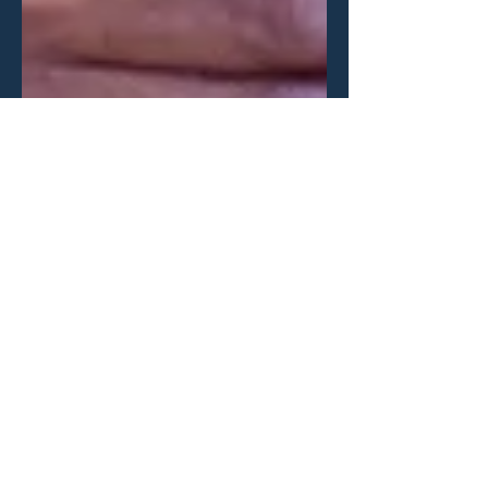
Marion
26. Mai 2024
3 Min. Lesezeit
Wie lang sollte ein
Aufsatz sein?